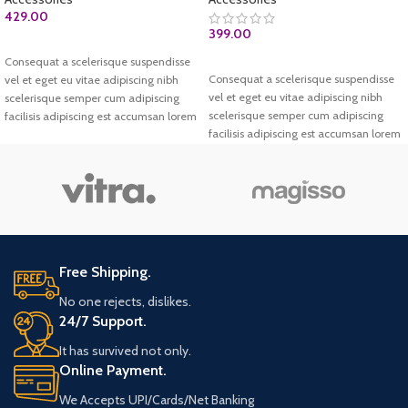
429.00
399.00
ADD TO CART
Consequat a scelerisque suspendisse
ADD TO CART
Consequat a scelerisque suspendisse
vel et eget eu vitae adipiscing nibh
vel et eget eu vitae adipiscing nibh
scelerisque semper cum adipiscing
scelerisque semper cum adipiscing
facilisis adipiscing est accumsan lorem
facilisis adipiscing est accumsan lorem
vestibulum. Aliquet mus a aptent
vestibulum. Aliquet mus a aptent
ullam corper metus accumsan.
ullam corper metus accumsan.
Habitasse a purus nec ipsum a urna ac
Habitasse a purus nec ipsum a urna ac
ullamcorper varius metus blandit
ullamcorper varius metus blandit
posuere.
posuere.
Free Shipping.
No one rejects, dislikes.
24/7 Support.
It has survived not only.
Online Payment.
We Accepts UPI/Cards/Net Banking