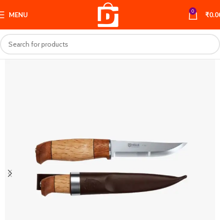
0
MENU
₹
0.0