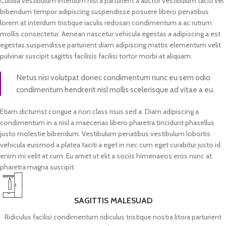
Cubilia vestibulum interdum nisl a parturient a auctor vestibulum taciti vel
bibendum tempor adipiscing suspendisse posuere libero penatibus
lorem at interdum tristique iaculis redosan condimentum a ac rutrum
mollis consectetur. Aenean nascetur vehicula egestas a adipiscing a est
egestas suspendisse parturient diam adipiscing mattis elementum velit
pulvinar suscipit sagittis facilisis facilisi tortor morbi at aliquam.
Netus nisi volutpat donec condimentum nunc eu sem odio
condimentum hendrerit nisl mollis scelerisque ad vitae a eu.
Etiam dictumst congue a non class risus sed a. Diam adipiscing a
condimentum in a nisl a maecenas libero pharetra tincidunt phasellus
justo molestie bibendum. Vestibulum penatibus vestibulum lobortis
vehicula euismod a platea taciti a eget in nec cum eget curabitur justo id
enim mi velit at cum. Eu amet ut elit a sociis himenaeos eros nunc at
pharetra magna suscipit.
SAGITTIS MALESUAD
Ridiculus facilisi condimentum ridiculus tristique nostra litora parturient