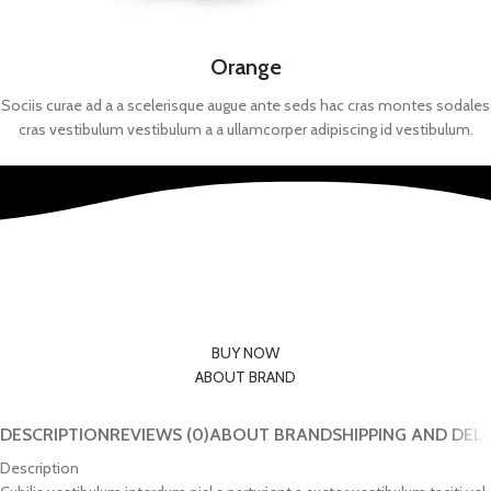
Orange
Sociis curae ad a a scelerisque augue ante seds hac cras montes sodales
cras vestibulum vestibulum a a ullamcorper adipiscing id vestibulum.
The Designer Mattias Stenberg
A dignissim dui varius hendrerit a mattis parturient consequat a
suspendisse a phasellus hendrerit enim class dignissim et leo a potenti
urna elit. In nam hac adipiscing condimentum.
BUY NOW
ABOUT BRAND
DESCRIPTION
REVIEWS (0)
ABOUT BRAND
SHIPPING AND DEL
Description